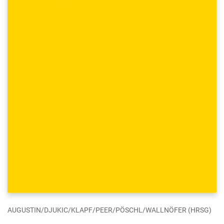
AUGUSTIN/DJUKIC/KLAPF/PEER/PÖSCHL/WALLNÖFER (HRSG)