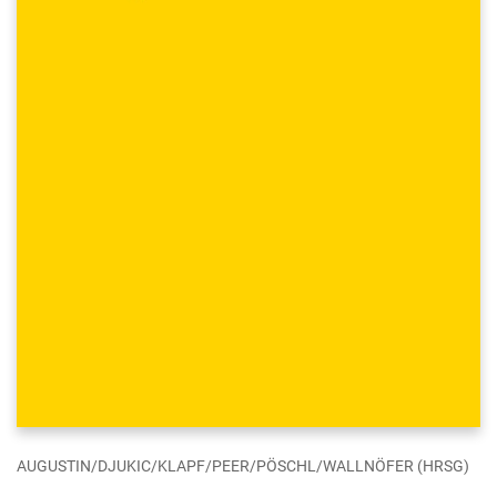
AUGUSTIN/DJUKIC/KLAPF/PEER/PÖSCHL/WALLNÖFER (HRSG)