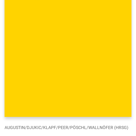
AUGUSTIN/DJUKIC/KLAPF/PEER/PÖSCHL/WALLNÖFER (HRSG)