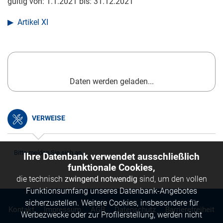
gültig von:
1.1.2021
bis:
31.12.2021
Artikel XI
Daten werden geladen...
VERWEISE
Bitte melden Sie sich an.
Ihre Datenbank verwendet ausschließlich
funktionale Cookies,
die technisch
zwingend notwendig
sind, um den vollen
Funktionsumfang unseres Datenbank-Angebotes
sicherzustellen. Weitere Cookies, insbesondere für
Kontakt
Impressum
AGB
Datenschutz
Barrierefreiheit
Werbezwecke oder zur Profilerstellung, werden nicht