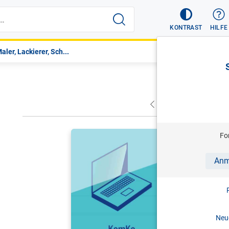
KONTRAST
HILFE
aler, Lackierer, Sch...
VORHERIGER
NÄC
HITZ/SCHR
Fo
KomKo - K
Anm
Antworten 
Stand: 0
Neue