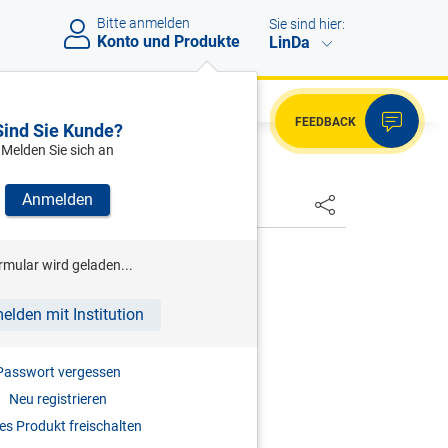
Bitte anmelden
Sie sind hier:
Konto und Produkte
LinDa
FEEDBACK
Sind Sie Kunde?
Melden Sie sich an
Anmelden
HSTER
ENK
rmular wird geladen...
ommentierte Kollektivverträge
elden mit Institution
auf die häufigsten KV-Fragen
3.06.2026
Passwort vergessen
Neu registrieren
s Produkt freischalten