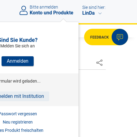
Bitte anmelden
Sie sind hier:
Konto und Produkte
LinDa
FEEDBACK
Sind Sie Kunde?
Melden Sie sich an
Anmelden
HSTER
ENK
rmular wird geladen...
ommentierte Kollektivverträge
elden mit Institution
auf die häufigsten KV-Fragen
3.06.2026
Passwort vergessen
Neu registrieren
s Produkt freischalten