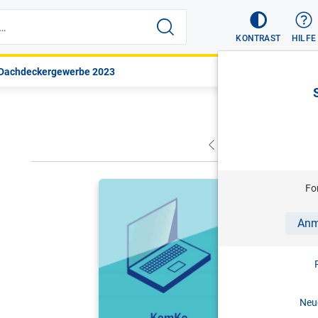
KONTRAST
HILFE
 Dachdeckergewerbe 2023
VORHERIGER
NÄC
HITZ/SCHR
Fo
KomKo - K
Anm
Antworten 
Stand: 0
Neue