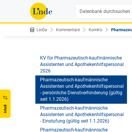
Verfall (gültig seit 1.1.2022)
Suche
Apotheken: Pharmazeutisch-
kaufmännische Assistent:innen und
Apothekenhilfspersonal
LinDa
Kommentare
KomKo
Pharmazeut
KV für Pharmazeutisch-kaufmännische
Assistenten und Apothekenhilfspersonal
2026
KV für Pharmazeutisch-kaufmännische
Assistenten und Apothekenhilfspersonal
2026
Pharmazeutisch-kaufmännische
Assistenten und Apothekenhilfspersonal
- persönliche Dienstverhinderung (gültig
seit 1.1.2026)
Inhalt
Pharmazeutisch-kaufmännische
Assistenten und Apothekenhilfspersonal
- Einstufung (gültig seit 1.1.2026)
Pharmazeutisch-kaufmännische