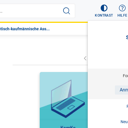
KONTRAST
HILFE
isch-kaufmännische Ass...
VORHERIGER
NÄC
HITZ/SCHR
Fo
KomKo - K
Anm
Antworten 
Stand: 0
Neue