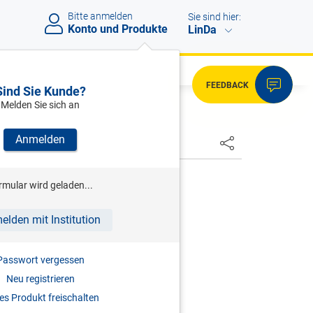
Bitte anmelden
Sie sind hier:
Konto und Produkte
LinDa
FEEDBACK
Sind Sie Kunde?
Melden Sie sich an
Anmelden
HSTER
ENK
rmular wird geladen...
ommentierte Kollektivverträge
elden mit Institution
auf die häufigsten KV-Fragen
3.06.2026
Passwort vergessen
Neu registrieren
s Produkt freischalten