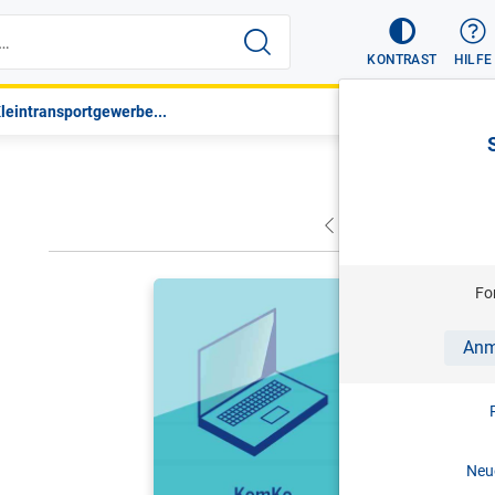
KONTRAST
HILFE
Kleintransportgewerbe...
VORHERIGER
NÄC
HITZ/SCHR
Fo
KomKo - K
Anm
Antworten 
Stand: 0
Neue