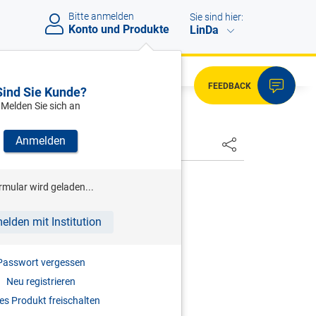
Bitte anmelden
Sie sind hier:
Konto und Produkte
LinDa
FEEDBACK
Sind Sie Kunde?
Melden Sie sich an
Anmelden
HSTER
ENK
rmular wird geladen...
ommentierte Kollektivverträge
elden mit Institution
auf die häufigsten KV-Fragen
3.06.2026
Passwort vergessen
Neu registrieren
s Produkt freischalten