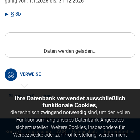
gültig von:
1.1.2026
bis:
31.12.2026
§ 8b
Daten werden geladen...
VERWEISE
Bitte melden Sie sich an.
Ihre Datenbank verwendet ausschließlich
funktionale Cookies,
die technisch
zwingend notwendig
sind, um den vollen
Funktionsumfang unseres Datenbank-Angebotes
sicherzustellen. Weitere Cookies, insbesondere für
Kontakt
Impressum
AGB
Datenschutz
Barrierefreiheit
Werbezwecke oder zur Profilerstellung, werden nicht