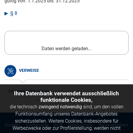
gültig von:
1.1.2025
bis:
31.12.2025
§ 8
Daten werden geladen...
VERWEISE
Bitte melden Sie sich an.
Ihre Datenbank verwendet ausschließlich
funktionale Cookies,
die technisch
zwingend notwendig
sind, um den vollen
Funktionsumfang unseres Datenbank-Angebotes
sicherzustellen. Weitere Cookies, insbesondere für
Kontakt
Impressum
AGB
Datenschutz
Barrierefreiheit
Werbezwecke oder zur Profilerstellung, werden nicht