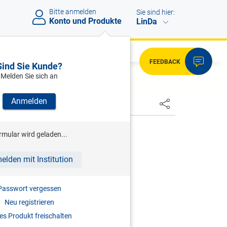
Bitte anmelden
Sie sind hier:
Konto und Produkte
LinDa
FEEDBACK
Sind Sie Kunde?
Melden Sie sich an
Anmelden
HSTER
ENK
rmular wird geladen...
ommentierte Kollektivverträge
elden mit Institution
auf die häufigsten KV-Fragen
3.06.2026
Passwort vergessen
Neu registrieren
s Produkt freischalten