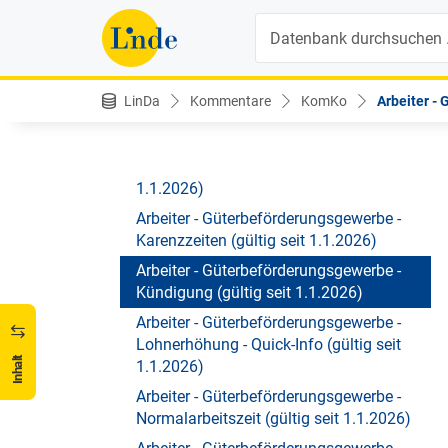
Arbeiter - Güterbeförderungsgewerbe -
Suche
persönliche Dienstverhinderung - Quick-
Info (gültig seit 1.1.2026)
Arbeiter - Güterbeförderungsgewerbe -
LinDa
Kommentare
KomKo
Arbeiter -
Einstufung (gültig seit 1.1.2026)
Arbeiter - Güterbeförderungsgewerbe -
Jubiläumsgeld - Quick-Info (gültig seit
1.1.2026)
Arbeiter - Güterbeförderungsgewerbe -
Karenzzeiten (gültig seit 1.1.2026)
Arbeiter - Güterbeförderungsgewerbe -
Kündigung (gültig seit 1.1.2026)
Arbeiter - Güterbeförderungsgewerbe -
Lohnerhöhung - Quick-Info (gültig seit
Inhalt
1.1.2026)
Arbeiter - Güterbeförderungsgewerbe -
Normalarbeitszeit (gültig seit 1.1.2026)