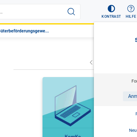
KONTRAST
HILFE
 Güterbeförderungsgewe...
VORHERIGER
NÄC
HITZ/SCHR
Fo
KomKo - K
Anm
Antworten 
Stand: 0
Neue