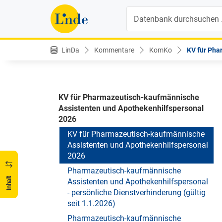
Angestellte - Pharmazeutische
Suche
Fachkräfte in öffentlichen Apotheken
und Anstaltsapotheken Österreichs -
Verfall (gültig seit 1.1.2022)
LinDa
Kommentare
KomKo
KV für Pha
Apotheken: Pharmazeutisch-
kaufmännische Assistent:innen und
Apothekenhilfspersonal
KV für Pharmazeutisch-kaufmännische
Assistenten und Apothekenhilfspersonal
2026
KV für Pharmazeutisch-kaufmännische
Assistenten und Apothekenhilfspersonal
2026
Pharmazeutisch-kaufmännische
Inhalt
Assistenten und Apothekenhilfspersonal
- persönliche Dienstverhinderung (gültig
seit 1.1.2026)
Pharmazeutisch-kaufmännische