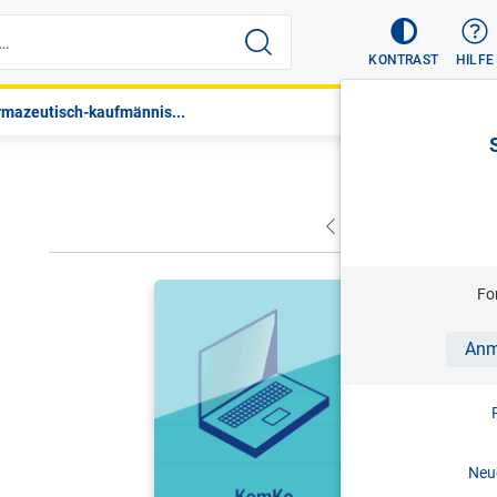
KONTRAST
HILFE
rmazeutisch-kaufmännis...
VORHERIGER
NÄC
HITZ/SCHR
Fo
KomKo - K
Anm
Antworten 
Stand: 0
Neue