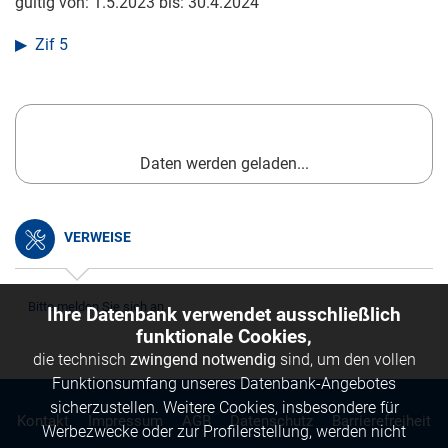
gültig von:
1.5.2023
bis:
30.4.2024
Zif 5
Daten werden geladen...
VERWEISE
Bitte melden Sie sich an.
Ihre Datenbank verwendet ausschließlich
funktionale Cookies,
die technisch
zwingend notwendig
sind, um den vollen
Funktionsumfang unseres Datenbank-Angebotes
sicherzustellen. Weitere Cookies, insbesondere für
Kontakt
Impressum
AGB
Datenschutz
Barrierefreiheit
Werbezwecke oder zur Profilerstellung, werden nicht