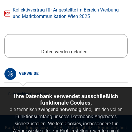
Kollektivvertrag für Angestellte im Bereich Werbung
und Marktkommunikation Wien 2025
Daten werden geladen...
VERWEISE
Bitte melden Sie sich an.
Ihre Datenbank verwendet ausschließlich
funktionale Cookies,
die technisch
zwingend notwendig
sind, um den vollen
Funktionsumfang unseres Datenbank-Angebotes
sicherzustellen. Weitere Cookies, insbesondere für
Kontakt
Impressum
AGB
Datenschutz
Barrierefreiheit
Werbezwecke oder zur Profilerstellung, werden nicht