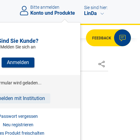
Bitte anmelden
Sie sind hier:
Konto und Produkte
LinDa
FEEDBACK
Sind Sie Kunde?
Melden Sie sich an
Anmelden
HSTER
ENK
rmular wird geladen...
ommentierte Kollektivverträge
elden mit Institution
auf die häufigsten KV-Fragen
3.06.2026
Passwort vergessen
Neu registrieren
s Produkt freischalten