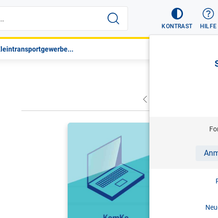
KONTRAST
HILFE
Kleintransportgewerbe...
VORHERIGER
NÄC
HITZ/SCHR
Fo
KomKo - K
Anm
Antworten 
Stand: 0
Neue