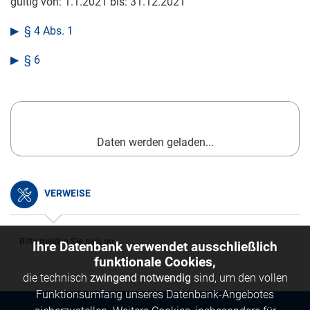
gültig von:
1.1.2021
bis:
31.12.2021
§ 4 Abs. 1
§ 6
Daten werden geladen...
VERWEISE
Bitte melden Sie sich an.
Ihre Datenbank verwendet ausschließlich
funktionale Cookies,
die technisch
zwingend notwendig
sind, um den vollen
Funktionsumfang unseres Datenbank-Angebotes