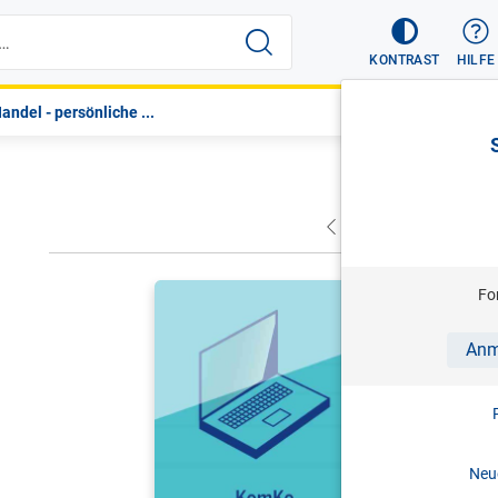
KONTRAST
HILFE
Handel - persönliche ...
VORHERIGER
NÄC
HITZ/SCHR
Fo
KomKo - K
Anm
Antworten 
Stand: 0
Neue