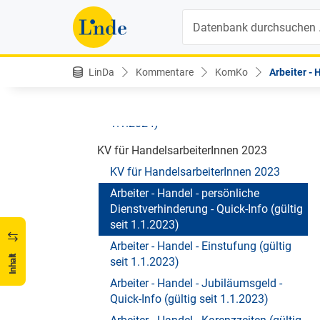
(gültig seit 1.1.2024)
Suche
Arbeiter - Handel - Sonderzahlungen
(gültig seit 1.1.2024)
Arbeiter - Handel - Überstunden (gültig
LinDa
Kommentare
KomKo
Arbeiter - 
seit 1.1.2024)
Arbeiter - Handel - Verfall (gültig seit
1.1.2024)
KV für HandelsarbeiterInnen 2023
KV für HandelsarbeiterInnen 2023
Arbeiter - Handel - persönliche
Dienstverhinderung - Quick-Info (gültig
seit 1.1.2023)
Arbeiter - Handel - Einstufung (gültig
Inhalt
seit 1.1.2023)
Arbeiter - Handel - Jubiläumsgeld -
Quick-Info (gültig seit 1.1.2023)