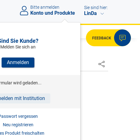
Bitte anmelden
Sie sind hier:
Konto und Produkte
LinDa
FEEDBACK
Sind Sie Kunde?
Melden Sie sich an
Anmelden
HSTER
ENK
rmular wird geladen...
ommentierte Kollektivverträge
elden mit Institution
auf die häufigsten KV-Fragen
3.06.2026
Passwort vergessen
Neu registrieren
s Produkt freischalten