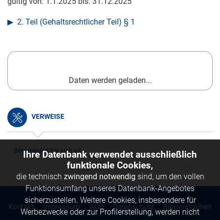
gültig von:
1.1.2025
bis:
31.12.2025
2. Teil (Gehaltsrechtlicher Teil) § 1
Daten werden geladen...
VERWEISE
Bitte melden Sie sich an.
Ihre Datenbank verwendet ausschließlich
funktionale Cookies,
die technisch
zwingend notwendig
sind, um den vollen
Funktionsumfang unseres Datenbank-Angebotes
sicherzustellen. Weitere Cookies, insbesondere für
Kontakt
Impressum
AGB
Datenschutz
Barrierefreiheit
Werbezwecke oder zur Profilerstellung, werden nicht