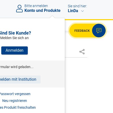
Bitte anmelden
Sie sind hier:
Konto und Produkte
LinDa
FEEDBACK
Sind Sie Kunde?
Melden Sie sich an
Anmelden
HSTER
ENK
rmular wird geladen...
ommentierte Kollektivverträge
elden mit Institution
auf die häufigsten KV-Fragen
3.06.2026
Passwort vergessen
Neu registrieren
s Produkt freischalten