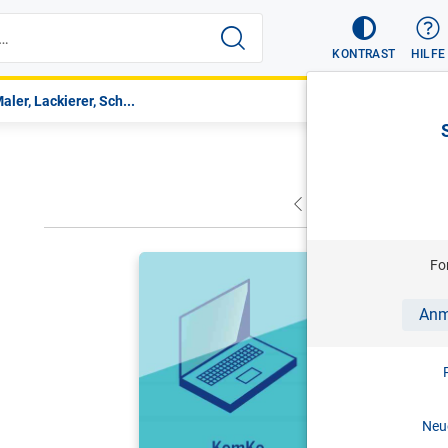
KONTRAST
HILFE
aler, Lackierer, Sch...
VORHERIGER
NÄC
HITZ/SCHR
Fo
KomKo - K
Anm
Antworten 
Stand: 0
Neue