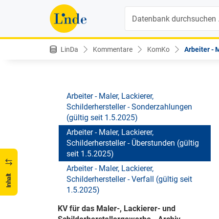
Quick-Info (gültig seit 1.5.2025)
Suche
Arbeiter - Maler, Lackierer,
Schilderhersteller - Karenzzeiten (gültig
seit 1.5.2025)
LinDa
Kommentare
KomKo
Arbeiter - M
Arbeiter - Maler, Lackierer,
Schilderhersteller - Kündigung (gültig seit
1.5.2025)
Arbeiter - Maler, Lackierer,
Schilderhersteller - Sonderzahlungen
(gültig seit 1.5.2025)
Arbeiter - Maler, Lackierer,
Schilderhersteller - Überstunden (gültig
seit 1.5.2025)
Arbeiter - Maler, Lackierer,
Inhalt
Schilderhersteller - Verfall (gültig seit
1.5.2025)
KV für das Maler-, Lackierer- und