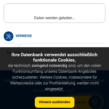
Daten werden geladen...
VERWEISE
Bitte melden Sie sich an.
Ihre Datenbank verwendet ausschließlich
funktionale Cookies,
die technisch
zwingend notwendig
sind, um den vollen
Funktionsumfang unseres Datenbank-Angebotes
sicherzustellen. Weitere Cookies, insbesondere für
Kontakt
Impressum
AGB
Datenschutz
Barrierefreiheit
Werbezwecke oder zur Profilerstellung, werden nicht
eingesetzt.
© Linde Verlag Ges.m.b.H.
Hinweis ausblenden
FEEDBACK