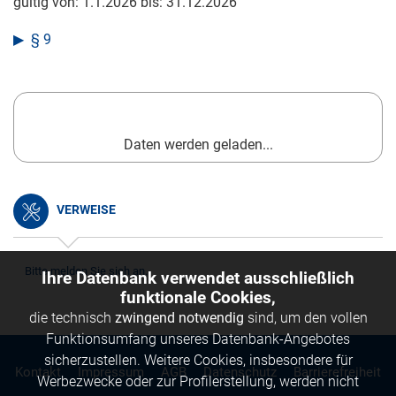
gültig von:
1.1.2026
bis:
31.12.2026
§ 9
Daten werden geladen...
VERWEISE
Bitte melden Sie sich an.
Ihre Datenbank verwendet ausschließlich
funktionale Cookies,
die technisch
zwingend notwendig
sind, um den vollen
Funktionsumfang unseres Datenbank-Angebotes
sicherzustellen. Weitere Cookies, insbesondere für
Kontakt
Impressum
AGB
Datenschutz
Barrierefreiheit
Werbezwecke oder zur Profilerstellung, werden nicht