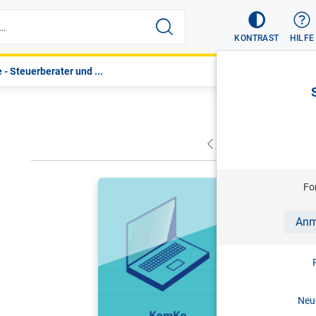
KONTRAST
HILFE
 - Steuerberater und ...
VORHERIGER
NÄC
HITZ/SCHR
Fo
KomKo - K
Anm
Antworten 
Stand: 0
Neue