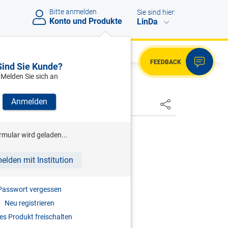
Bitte anmelden
Sie sind hier:
Konto und Produkte
LinDa
FEEDBACK
Sind Sie Kunde?
Melden Sie sich an
Anmelden
HSTER
ENK
rmular wird geladen...
ommentierte Kollektivverträge
elden mit Institution
auf die häufigsten KV-Fragen
3.06.2026
Passwort vergessen
Neu registrieren
s Produkt freischalten