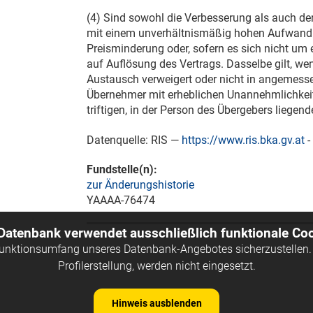
(4) Sind sowohl die Verbesserung als auch de
mit einem unverhältnismäßig hohen Aufwand 
Preisminderung oder, sofern es sich nicht um
auf Auflösung des Vertrags. Dasselbe gilt, w
Austausch verweigert oder nicht in angemesse
Übernehmer mit erheblichen Unannehmlichkei
triftigen, in der Person des Übergebers liege
Datenquelle: RIS —
https://www.ris.bka.gv.at
-
Fundstelle(n):
zur Änderungshistorie
YAAAA-76474
 Datenbank verwendet ausschließlich funktionale Coo
Funktionsumfang unseres Datenbank-Angebotes sicherzustellen. 
Profilerstellung, werden nicht eingesetzt.
Hinweis ausblenden