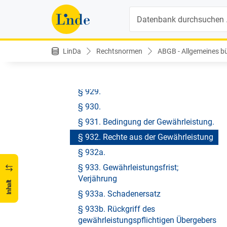
§ 924. Vermutung der
Suche
Mangelhaftigkeit
§ 925.
§ 926.
LinDa
Rechtsnormen
ABGB - Allgemeines bür
§ 927.
§ 928.
§ 929.
§ 930.
§ 931. Bedingung der Gewährleistung.
§ 932. Rechte aus der Gewährleistung
§ 932a.
§ 933. Gewährleistungsfrist;
Verjährung
Inhalt
§ 933a. Schadenersatz
§ 933b. Rückgriff des
gewährleistungspflichtigen Übergebers