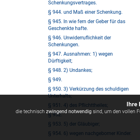
Schenkungsvertrages.
§ 944. und Maß einer Schenkung.
§ 945. In wie fern der Geber für das
Geschenkte hafte.
§ 946. Unwiderruflichkeit der
Schenkungen.
§ 947. Ausnahmen: 1) wegen
Dürftigkeit;
§ 948. 2) Undankes;
§ 949.
§ 950. 3) Verkürzung des schuldigen
Unterhalts;
Ihre
§ 951. 4) des Pflichttheiles;
die technisch
zwingend notwendig
sind, um den vollen 
§ 952.
§ 953. 5) der Gläubiger;
§ 954. 6) wegen nachgeborner Kinder.