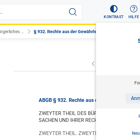
KONTRAST
HILFE
gerliches ...
§ 932. Rechte aus der Gewährleis...
VORHERIGER
NÄC
gül
Fo
Anm
ABGB § 932. Rechte aus der Gewährleistung, 
ZWEYTER THEIL DES BÜRGERLICHEN GESE
SACHEN UND IHRER RECHTLICHEN EINTHEI
ZWEYTER THEIL. ZWEYTE ABTHEILUNG. VO
Neue