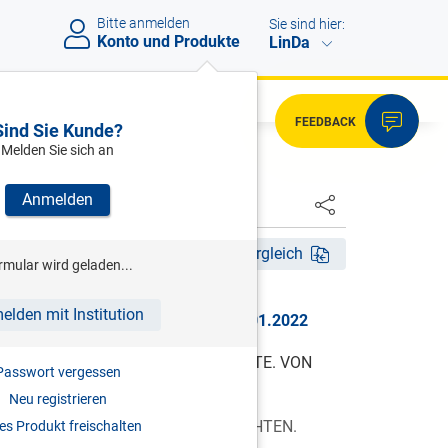
Bitte anmelden
Sie sind hier:
Konto und Produkte
LinDa
FEEDBACK
Sind Sie Kunde?
Melden Sie sich an
Anmelden
HSTER
tig ab 01.01.2022
Fassungsvergleich
rmular wird geladen...
elden mit Institution
BGBl. I Nr. 175/2021, gültig ab 01.01.2022
TZBUCHES. VON DEM SACHENRECHTE. VON
Passwort vergessen
LUNG.
Neu registrieren
N DEN PERSÖNLICHEN SACHENRECHTEN.
s Produkt freischalten