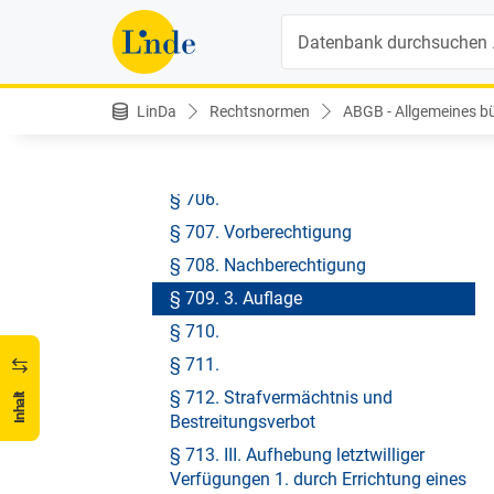
§ 702. e) Keine Erfüllung der
Suche
Bedingung durch Nachberufene
§ 703. f) Wirkung einer möglichen
aufschiebenden Bedingung
LinDa
Rechtsnormen
ABGB - Allgemeines bür
§ 704. 2) Zeitpunct.
§ 705. 2. Befristung
§ 706.
§ 707. Vorberechtigung
§ 708. Nachberechtigung
§ 709. 3. Auflage
§ 710.
§ 711.
§ 712. Strafvermächtnis und
Inhalt
Bestreitungsverbot
§ 713. III. Aufhebung letztwilliger
Verfügungen 1. durch Errichtung eines