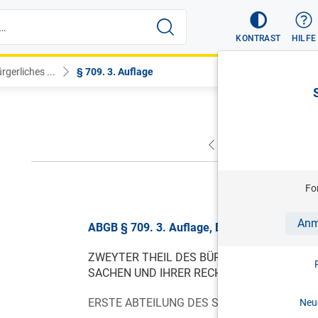
KONTRAST
HILFE
gerliches ...
§ 709. 3. Auflage
VORHERIGER
NÄC
gül
Fo
Anm
ABGB § 709. 3. Auflage, BGBl. I Nr. 87/2015,
ZWEYTER THEIL DES BÜRGERLICHEN GESE
SACHEN UND IHRER RECHTLICHEN EINTHEI
ERSTE ABTEILUNG DES SACHENRECHTES. V
Neue