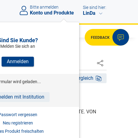
Bitte anmelden
Sie sind hier:
Konto und Produkte
LinDa
FEEDBACK
Sind Sie Kunde?
Melden Sie sich an
Anmelden
HSTER
tig ab 01.01.2017
Fassungsvergleich
rmular wird geladen...
elden mit Institution
 gültig ab 01.01.2017
TZBUCHES. VON DEM SACHENRECHTE. VON
Passwort vergessen
LUNG.
Neu registrieren
ON DEN DINGLICHEN RECHTEN.
s Produkt freischalten