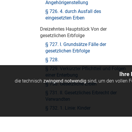
Angehörigenstellung
§ 726. 4. durch Ausfall des
eingesetzten Erben
Dreizehntes Hauptstück Von der
gesetzlichen Erbfolge
§ 727. I. Grundsätze Fälle der
gesetzlichen Erbfolge
§ 728.
§ 729. Verkürzter Pflichtteil und Folgen
Ihre
einer Enterbung
die technisch
zwingend notwendig
sind, um den vollen 
§ 730. Gesetzliche Erben
§ 731. II. Gesetzliches Erbrecht der
Verwandten
§ 732. 1. Linie: Kinder
§ 733.
§ 734.