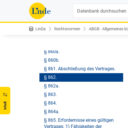
den persönlichen Sachenrechten.
Suche
Siebzehntes Hauptstück. Von Verträgen
und Rechtsgeschäften überhaupt.
§ 859. Grund der persönlichen
LinDa
Rechtsnormen
ABGB - Allgemeines bür
Sachenrechte.
§ 860. Auslobung
§ 860a.
§ 860b.
§ 861. Abschließung des Vertrages.
§ 862.
§ 862a.
§ 863.
§ 864.
Inhalt
§ 864a.
§ 865. Erfordernisse eines gültigen
Vertrages: 1) Fähigkeiten der