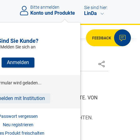
Bitte anmelden
Sie sind hier:
Konto und Produkte
LinDa
FEEDBACK
Sind Sie Kunde?
Melden Sie sich an
Anmelden
HSTER
rmular wird geladen...
1.01.1917
TZBUCHES. VON DEM SACHENRECHTE. VON
elden mit Institution
LUNG.
Passwort vergessen
N DEN PERSÖNLICHEN SACHENRECHTEN.
Neu registrieren
Rechtsgeschäften überhaupt.
s Produkt freischalten