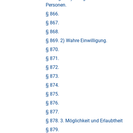
Personen.
§ 866.
§ 867.
§ 868.
§ 869. 2) Wahre Einwilligung.
§ 870.
§ 871.
§ 872.
§ 873.
§ 874.
§ 875.
§ 876.
§ 877.
§ 878. 3. Möglichkeit und Erlaubtheit
§ 879.