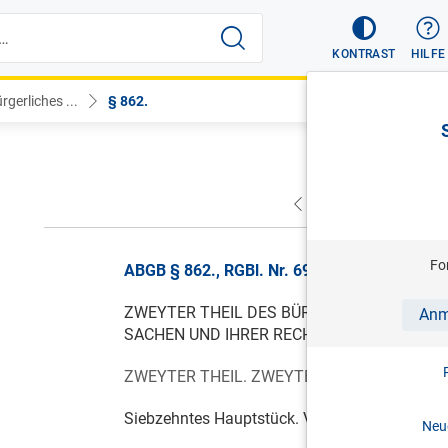
KONTRAST
HILFE
gerliches ...
§ 862.
VORHERIGER
NÄC
Fo
ABGB § 862., RGBl. Nr. 69/1916, gültig ab 0
ZWEYTER THEIL DES BÜRGERLICHEN GESE
Anm
SACHEN UND IHRER RECHTLICHEN EINTHEI
ZWEYTER THEIL. ZWEYTE ABTHEILUNG. VO
Siebzehntes Hauptstück. Von Verträgen und 
Neue