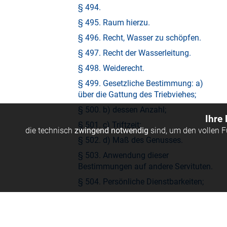
§ 494.
§ 495. Raum hierzu.
§ 496. Recht, Wasser zu schöpfen.
§ 497. Recht der Wasserleitung.
§ 498. Weiderecht.
§ 499. Gesetzliche Bestimmung: a)
über die Gattung des Triebviehes;
§ 500. b) dessen Anzahl;
Ihre
§ 501. c) Triftzeit;
die technisch
zwingend notwendig
sind, um den vollen 
§ 502. d) Maß des Genusses.
§ 503. Anwendung dieser
Bestimmungen auf andere Servituten.
§ 504. Persönliche Dienstbarkeiten;
insbesondere: 1) das Recht des
Gebrauches;
§ 505. Bestimmung in Rücksicht der