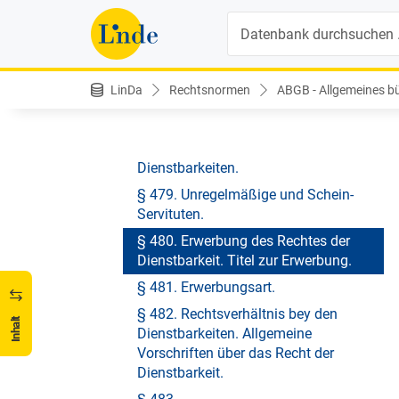
Suche
§ 474. in Feld- und Haus-Servituten.
§ 475. Gewöhnlichere Arten: a) der
Haus-Servituten;
LinDa
Rechtsnormen
ABGB - Allgemeines bür
§ 476.
§ 477. b) der Feld-Servituten.
§ 478. Arten der persönlichen
Dienstbarkeiten.
§ 479. Unregelmäßige und Schein-
Servituten.
§ 480. Erwerbung des Rechtes der
Dienstbarkeit. Titel zur Erwerbung.
§ 481. Erwerbungsart.
§ 482. Rechtsverhältnis bey den
Inhalt
Dienstbarkeiten. Allgemeine
Vorschriften über das Recht der
Dienstbarkeit.