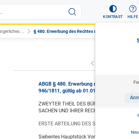
KONTRAST
HILFE
gerliches ...
§ 480. Erwerbung des Rechtes der...
VORHERIGER
NÄC
Fo
ABGB § 480. Erwerbung des Rechtes der Diens
946/1811, gültig ab 01.01.1812
Anm
ZWEYTER THEIL DES BÜRGERLICHEN GESE
SACHEN UND IHRER RECHTLICHEN EINTHEI
ERSTE ABTEILUNG DES SACHENRECHTES. V
Neue
Siebentes Hauptstück Von Dienstbarkeiten (Se