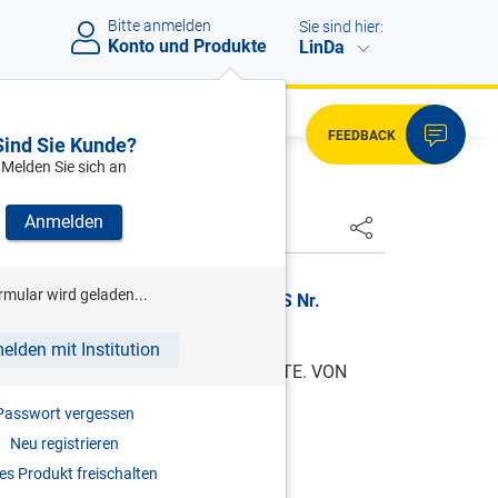
Bitte anmelden
Sie sind hier:
Konto und Produkte
LinDa
FEEDBACK
Sind Sie Kunde?
Melden Sie sich an
Anmelden
HSTER
rmular wird geladen...
tbarkeit. Titel zur Erwerbung., JGS Nr.
elden mit Institution
TZBUCHES. VON DEM SACHENRECHTE. VON
LUNG.
Passwort vergessen
ON DEN DINGLICHEN RECHTEN.
Neu registrieren
s Produkt freischalten
rvituten)