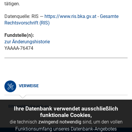
tätigen.
Datenquelle: RIS —
https://www.ris.bka.gv.at
-
Gesamte
Rechtsvorschrift (RIS)
Fundstelle(n):
zur Änderungshistorie
YAAAA-76474
VERWEISE
Bitte melden Sie sich an.
Ihre Datenbank verwendet ausschließlich
funktionale Cookies,
die technisch
zwingend notwendig
sind, um den vollen
Funktionsumfang unseres Datenbank-Angebotes