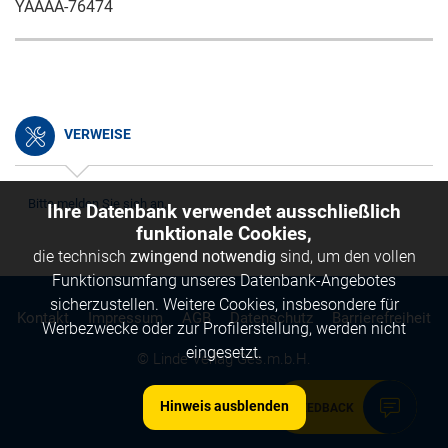
YAAAA-76474
VERWEISE
Bitte melden Sie sich an.
Ihre Datenbank verwendet ausschließlich
funktionale Cookies,
die technisch
zwingend notwendig
sind, um den vollen
Funktionsumfang unseres Datenbank-Angebotes
sicherzustellen. Weitere Cookies, insbesondere für
Kontakt
Impressum
AGB
Datenschutz
Barrierefreiheit
Werbezwecke oder zur Profilerstellung, werden nicht
eingesetzt.
© Linde Verlag Ges.m.b.H.
Hinweis ausblenden
FEEDBACK