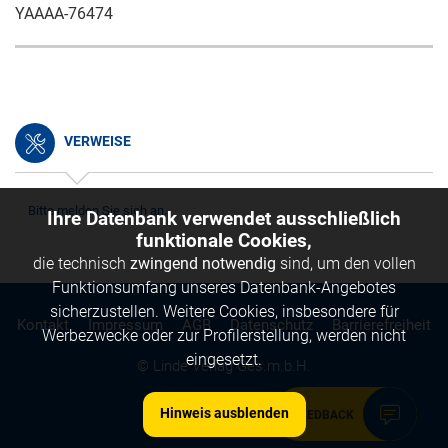
YAAAA-76474
VERWEISE
Bitte melden Sie sich an.
Ihre Datenbank verwendet ausschließlich
funktionale Cookies,
die technisch
zwingend notwendig
sind, um den vollen
Funktionsumfang unseres Datenbank-Angebotes
sicherzustellen. Weitere Cookies, insbesondere für
Kontakt
Impressum
AGB
Datenschutz
Barrierefreiheit
Werbezwecke oder zur Profilerstellung, werden nicht
eingesetzt.
© Linde Verlag Ges.m.b.H.
Hinweis ausblenden
FEEDBACK