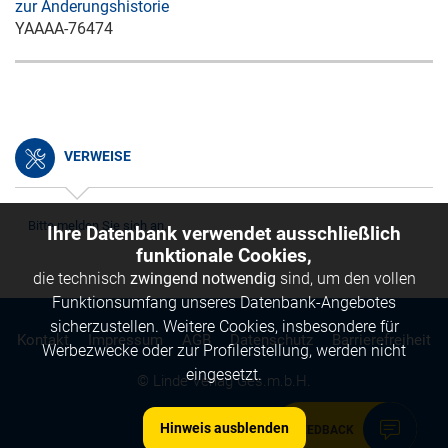
zur Änderungshistorie
YAAAA-76474
VERWEISE
Bitte melden Sie sich an.
Ihre Datenbank verwendet ausschließlich
funktionale Cookies,
die technisch
zwingend notwendig
sind, um den vollen
Funktionsumfang unseres Datenbank-Angebotes
sicherzustellen. Weitere Cookies, insbesondere für
Kontakt
Impressum
AGB
Datenschutz
Barrierefreiheit
Werbezwecke oder zur Profilerstellung, werden nicht
eingesetzt.
© Linde Verlag Ges.m.b.H.
Hinweis ausblenden
FEEDBACK