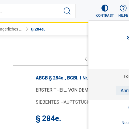
KONTRAST
HILFE
gerliches ...
§ 284e.
VORHERIGER
NÄC
Fo
ABGB § 284e., BGBl. I Nr. 59/2017, gültig vo
ERSTER THEIL. VON DEM PERSONEN-RECHT
Anm
SIEBENTES HAUPTSTÜCK VON DER KURATE
§ 284e.
Neue