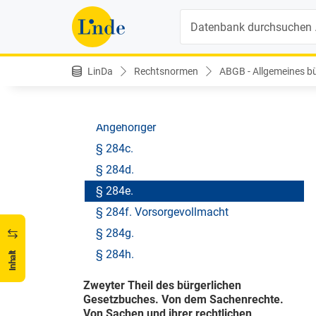
Suche
§ 283. Entschädigung, Entgelt und
Aufwandersatz
§ 284. Änderung und Beendigung der
Kuratel
LinDa
Rechtsnormen
ABGB - Allgemeines bür
§ 284a.
§ 284b. Vertretungsbefugnis nächster
Angehöriger
§ 284c.
§ 284d.
§ 284e.
§ 284f. Vorsorgevollmacht
§ 284g.
§ 284h.
Inhalt
Zweyter Theil des bürgerlichen
Gesetzbuches. Von dem Sachenrechte.
Von Sachen und ihrer rechtlichen