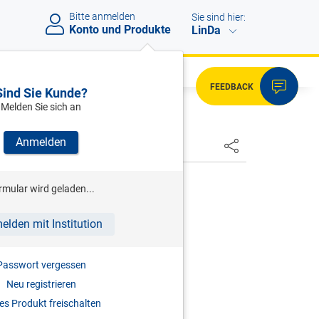
Bitte anmelden
Sie sind hier:
Konto und Produkte
LinDa
FEEDBACK
Sind Sie Kunde?
Melden Sie sich an
Anmelden
HSTER
rmular wird geladen...
n 01.07.2007 bis 30.06.2018
E.
elden mit Institution
L
Passwort vergessen
Neu registrieren
s Produkt freischalten