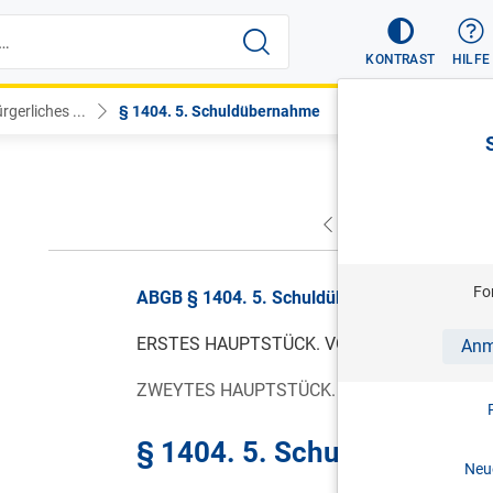
KONTRAST
HILFE
gerliches ...
§ 1404. 5. Schuldübernahme
VORHERIGER
NÄC
Fo
ABGB § 1404. 5. Schuldübernahme, RGBl. Nr.
ERSTES HAUPTSTÜCK. VON BEFESTIGUNG D
Anm
ZWEYTES HAUPTSTÜCK. VON UMÄNDERUNG 
§ 1404. 5. Schuldübernah
Neue