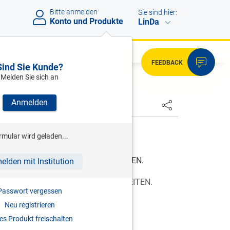
Bitte anmelden
Sie sind hier:
Konto und Produkte
LinDa
FEEDBACK
Sind Sie Kunde?
Melden Sie sich an
Anmelden
HSTER
rmular wird geladen...
 69/1916, gültig ab 01.01.1917
ER RECHTE UND VERBINDLICHKEITEN.
elden mit Institution
DER RECHTE UND VERBINDLICHKEITEN.
Passwort vergessen
Neu registrieren
me
s Produkt freischalten