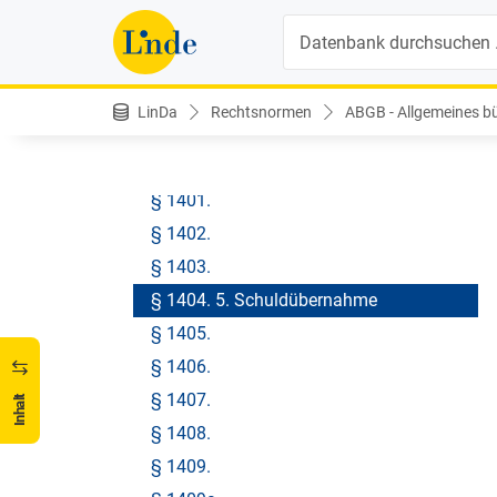
§ 1396.
Suche
§ 1396a. Zessionsverbot
§ 1397. Haftung des Cedenten.
§ 1398.
LinDa
Rechtsnormen
ABGB - Allgemeines bür
§ 1399.
§ 1400. 4) Anweisung (Assignation).
§ 1401.
§ 1402.
§ 1403.
§ 1404. 5. Schuldübernahme
§ 1405.
§ 1406.
§ 1407.
Inhalt
§ 1408.
§ 1409.