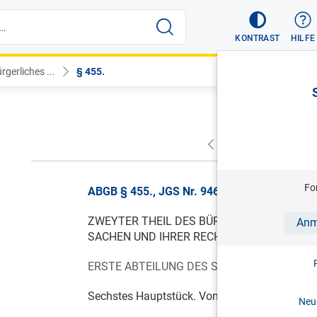
KONTRAST
HILFE
gerliches ...
§ 455.
VORHERIGER
NÄC
Fo
ABGB § 455., JGS Nr. 946/1811, gültig ab 01
ZWEYTER THEIL DES BÜRGERLICHEN GESE
Anm
SACHEN UND IHRER RECHTLICHEN EINTHEI
ERSTE ABTEILUNG DES SACHENRECHTES. V
Sechstes Hauptstück. Von dem Pfandrechte.
Neue