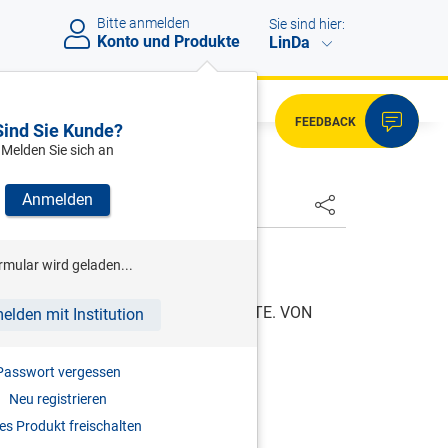
Bitte anmelden
Sie sind hier:
Konto und Produkte
LinDa
FEEDBACK
Sind Sie Kunde?
Melden Sie sich an
Anmelden
HSTER
rmular wird geladen...
.01.1812
TZBUCHES. VON DEM SACHENRECHTE. VON
elden mit Institution
LUNG.
Passwort vergessen
ON DEN DINGLICHEN RECHTEN.
Neu registrieren
s Produkt freischalten