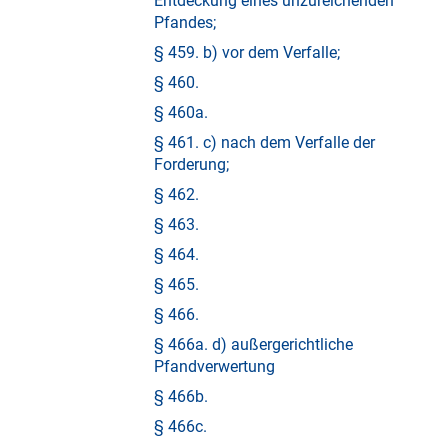
Entdeckung eines unzureichenden
Pfandes;
§ 459. b) vor dem Verfalle;
§ 460.
§ 460a.
§ 461. c) nach dem Verfalle der
Forderung;
§ 462.
§ 463.
§ 464.
§ 465.
§ 466.
§ 466a. d) außergerichtliche
Pfandverwertung
§ 466b.
§ 466c.