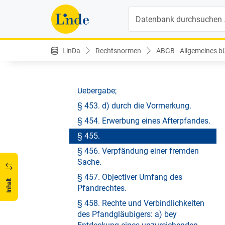
§ 449. Titel des Pfandrechtes.
Suche
§ 450.
§ 451. Erwerbungsart des
Pfandrechtes: a) durch körperliche
LinDa
Rechtsnormen
ABGB - Allgemeines bür
Übergabe; b) durch Einverleibung oder
gerichtliche Urkundenhinterlegung;
§ 452. c) durch symbolische
Uebergabe;
§ 453. d) durch die Vormerkung.
§ 454. Erwerbung eines Afterpfandes.
§ 455.
§ 456. Verpfändung einer fremden
Sache.
§ 457. Objectiver Umfang des
Inhalt
Pfandrechtes.
§ 458. Rechte und Verbindlichkeiten
des Pfandgläubigers: a) bey