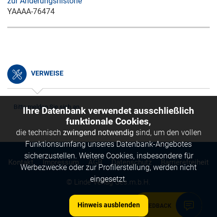
zur Änderungshistorie
YAAAA-76474
VERWEISE
Bitte melden Sie sich an.
Ihre Datenbank verwendet ausschließlich
funktionale Cookies,
die technisch
zwingend notwendig
sind, um den vollen
Funktionsumfang unseres Datenbank-Angebotes
sicherzustellen. Weitere Cookies, insbesondere für
Kontakt
Impressum
AGB
Datenschutz
Barrierefreiheit
Werbezwecke oder zur Profilerstellung, werden nicht
eingesetzt.
© Linde Verlag Ges.m.b.H.
Hinweis ausblenden
FEEDBACK