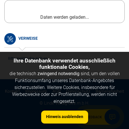
Daten werden geladen...
VERWEISE
Bitte melden Sie sich an.
Ihre Datenbank verwendet ausschließlich
funktionale Cookies,
die technisch
zwingend notwendig
sind, um den vollen
Funktionsumfang unseres Datenbank-Angebotes
sicherzustellen. Weitere Cookies, insbesondere für
Kontakt
Impressum
AGB
Datenschutz
Barrierefreiheit
Werbezwecke oder zur Profilerstellung, werden nicht
eingesetzt.
© Linde Verlag Ges.m.b.H.
Hinweis ausblenden
FEEDBACK