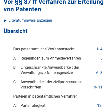
Vor §§ 87 ff Verfahren zur Erteilung
von Patenten
Literaturhinweis anzeigen
Übersicht
I.
Das patentamtliche Verfahrensrecht
1
-
4
A.
Regelungen zum Anmeldeverfahren
5
B.
Eingeschränkte Anwendbarkeit der
Verwaltungsverfahrensgesetze
6
-
8
C.
Anwendbarkeit der zivilprozessualen
Vorschriften
9
-
11
II.
Parteien in patentamtlichen Verfahren
A.
Parteifähigkeit
12
-