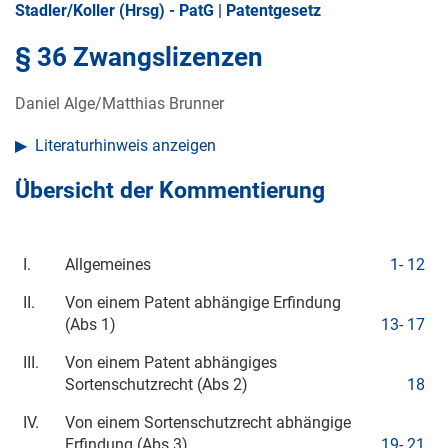
Stadler/Koller (Hrsg) - PatG | Patentgesetz
§ 36 Zwangslizenzen
Daniel Alge/Matthias Brunner
Literaturhinweis anzeigen
Übersicht der Kommentierung
I.
Allgemeines
1
-
12
II.
Von einem Patent abhängige Erfindung
(Abs 1)
13
-
17
III.
Von einem Patent abhängiges
Sortenschutzrecht (Abs 2)
18
IV.
Von einem Sortenschutzrecht abhängige
Erfindung (Abs 3)
19
-
21