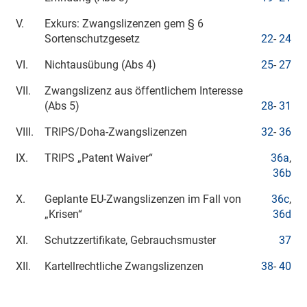
V.
Exkurs: Zwangslizenzen gem § 6
Sortenschutzgesetz
22
-
24
VI.
Nichtausübung (Abs 4)
25
-
27
VII.
Zwangslizenz aus öffentlichem Interesse
(Abs 5)
28
-
31
VIII.
TRIPS/Doha-Zwangslizenzen
32
-
36
IX.
TRIPS „Patent Waiver“
36a
,
36b
X.
Geplante EU-Zwangslizenzen im Fall von
36c
,
„Krisen“
36d
XI.
Schutzzertifikate, Gebrauchsmuster
37
XII.
Kartellrechtliche Zwangslizenzen
38
-
40