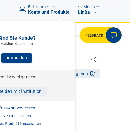
Bitte anmelden
Sie sind hier:
Konto und Produkte
LinDa
FEEDBACK
Sind Sie Kunde?
Melden Sie sich an
Anmelden
HSTER
Akt. Aufl. 2026
Fassungsvergleich
rmular wird geladen...
LLER (HRSG)
elden mit Institution
tentgesetz
Passwort vergessen
| PatV-EG - GMG - SchZG - PAG
Neu registrieren
2026
s Produkt freischalten