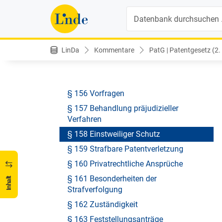
§ 151b Einstweilige Verfügungen
Suche
Nach § 151b Exkurs: Produktpiraterie
§ 152 Unternehmerhaftung
§ 153 Haftung mehrerer Verpflichteter
LinDa
Kommentare
PatG | Patentgesetz (2.
§ 154 Verjährung
§ 155 Verfahrenspatente
§ 156 Vorfragen
§ 157 Behandlung präjudizieller
Verfahren
§ 158 Einstweiliger Schutz
§ 159 Strafbare Patentverletzung
§ 160 Privatrechtliche Ansprüche
§ 161 Besonderheiten der
Inhalt
Strafverfolgung
§ 162 Zuständigkeit
§ 163 Feststellungsanträge