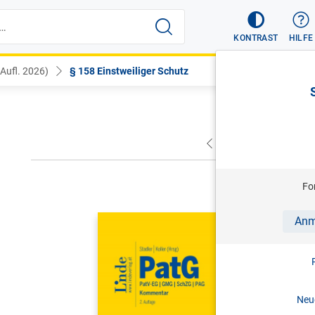
KONTRAST
HILFE
 Aufl. 2026)
§ 158 Einstweiliger Schutz
VORHERIGER
NÄC
Fo
STADLER/KO
Anm
PatG | Pa
Kommentar 
2. Aufl. 
Neue