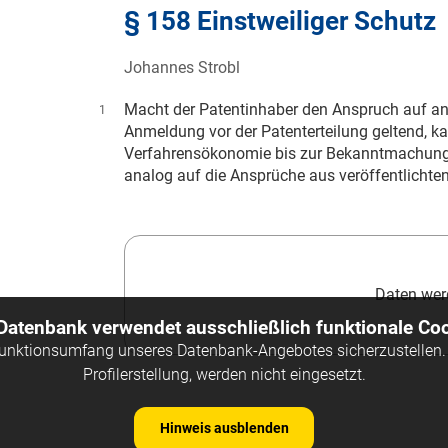
§ 158 Einstweiliger Schutz
Johannes Strobl
Macht der Patentinhaber den Anspruch auf an
1
Anmeldung vor der Patenterteilung geltend, k
Verfahrensökonomie bis zur Bekanntmachung de
analog auf die Ansprüche aus veröffentlich
Daten werd
 Datenbank verwendet ausschließlich funktionale Coo
Funktionsumfang unseres Datenbank-Angebotes sicherzustellen. 
Profilerstellung, werden nicht eingesetzt.
Hinweis ausblenden