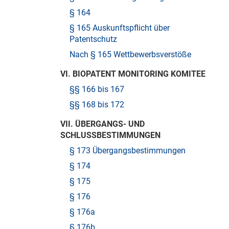
§ 164
§ 165 Auskunftspflicht über
Patentschutz
Nach § 165 Wettbewerbsverstöße
VI. BIOPATENT MONITORING KOMITEE
§§ 166 bis 167
§§ 168 bis 172
VII. ÜBERGANGS- UND
SCHLUSSBESTIMMUNGEN
§ 173 Übergangsbestimmungen
§ 174
§ 175
§ 176
§ 176a
§ 176b