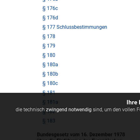
§ 176c
§ 176d
§ 177 Schlussbestimmungen
§ 178
§ 179
§ 180
§ 180a
§ 180b
§ 180c
§ 181
§ 181a
Ihre
die technisch
zwingend notwendig
sind, um den vollen 
§ 182
§ 183
Bundesgesetz vom 16. Dezember 1978