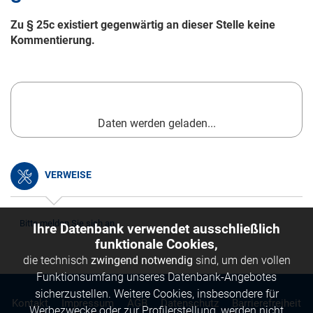
Zu § 25c existiert gegenwärtig an dieser Stelle keine
Kommentierung.
Daten werden geladen...
VERWEISE
Bitte melden Sie sich an.
Ihre Datenbank verwendet ausschließlich
funktionale Cookies,
die technisch
zwingend notwendig
sind, um den vollen
Funktionsumfang unseres Datenbank-Angebotes
sicherzustellen. Weitere Cookies, insbesondere für
Kontakt
Impressum
AGB
Datenschutz
Barrierefreiheit
Werbezwecke oder zur Profilerstellung, werden nicht