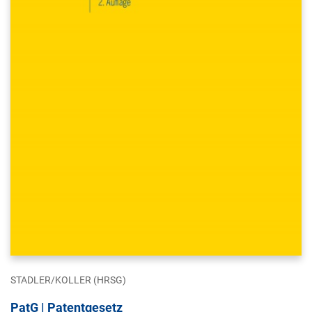
STADLER/KOLLER (HRSG)
PatG | Patentgesetz