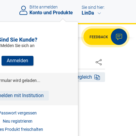
Bitte anmelden
Sie sind hier:
Konto und Produkte
LinDa
FEEDBACK
Sind Sie Kunde?
Melden Sie sich an
Anmelden
HSTER
Akt. Aufl. 2026
Fassungsvergleich
rmular wird geladen...
LLER (HRSG)
elden mit Institution
tentgesetz
Passwort vergessen
| PatV-EG - GMG - SchZG - PAG
Neu registrieren
2026
s Produkt freischalten