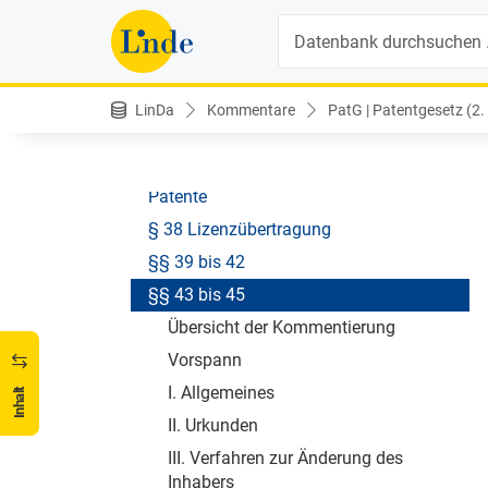
Nach § 34 Exkurs Insolvenz
Suche
§ 35 Freiwillige Lizenzen
§ 36 Zwangslizenzen
LinDa
Kommentare
PatG | Patentgesetz (2.
§ 37
Nach § 37 Wettbewerbsrechtliche
Zwangslizenzen - standardessentielle
Patente
§ 38 Lizenzübertragung
§§ 39 bis 42
§§ 43 bis 45
Übersicht der Kommentierung
Vorspann
I. Allgemeines
Inhalt
II. Urkunden
III. Verfahren zur Änderung des
Inhabers