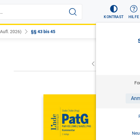
KONTRAST
HILFE
 Aufl. 2026)
§§ 43 bis 45
VORHERIGER
NÄC
Fo
STADLER/KO
Anm
PatG | Pa
Kommentar 
2. Aufl. 
Neue