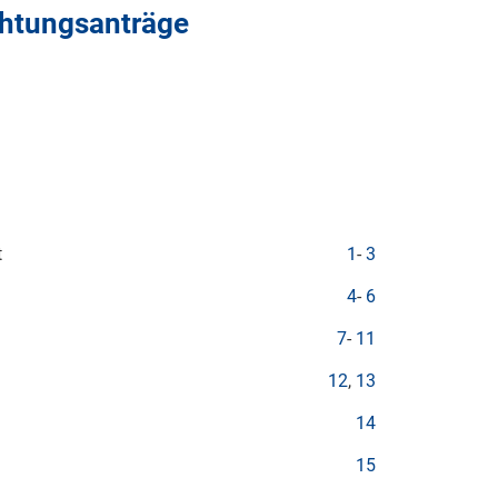
chtungsanträge
t
1
-
3
4
-
6
7
-
11
12
,
13
14
15