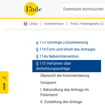
B. Recherchen und Gutachten
Suche
§ 111a Erfordernisse und Behandlung
der Anträge
C. Anfechtung von Patenten
LinDa
Kommentare
PatG | Patentgesetz (2.
Vor §§ 112 ff Anfechtungsverfahren
§ 112 Antragstellung
§ 113 Sofortige Zurückweisung
§ 114 Form und Inhalt des Antrages
§ 114a Nebenintervention
§ 115 Verfahren über
Anfechtungsanträge
Übersicht der Kommentierung
Vorspann
Inhalt
I. Behandlung des Antrags im
Patentamt
II. Zustellung des Antrags