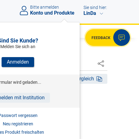
Bitte anmelden
Sie sind hier:
Konto und Produkte
LinDa
FEEDBACK
Sind Sie Kunde?
Melden Sie sich an
Anmelden
HSTER
Akt. Aufl. 2026
Fassungsvergleich
rmular wird geladen...
LLER (HRSG)
elden mit Institution
tentgesetz
Passwort vergessen
| PatV-EG - GMG - SchZG - PAG
Neu registrieren
2026
s Produkt freischalten