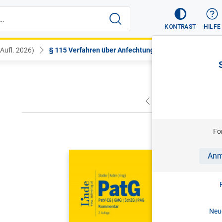
KONTRAST
HILFE
 Aufl. 2026)
§ 115 Verfahren über Anfechtungs...
VORHERIGER
NÄC
Fo
STADLER/KO
Anm
PatG | Pa
Kommentar 
2. Aufl. 
Neue