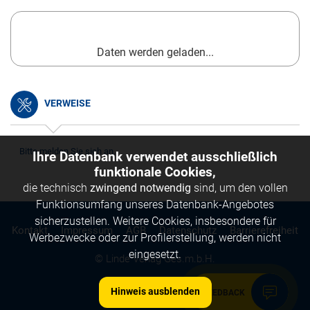
Daten werden geladen...
VERWEISE
Bitte melden Sie sich an.
Ihre Datenbank verwendet ausschließlich
funktionale Cookies,
die technisch
zwingend notwendig
sind, um den vollen
Funktionsumfang unseres Datenbank-Angebotes
sicherzustellen. Weitere Cookies, insbesondere für
Kontakt
Impressum
AGB
Datenschutz
Barrierefreiheit
Werbezwecke oder zur Profilerstellung, werden nicht
eingesetzt.
© Linde Verlag Ges.m.b.H.
Hinweis ausblenden
FEEDBACK