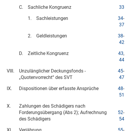
C.
Sachliche Kongruenz
33
1.
Sachleistungen
34
-
37
2.
Geldleistungen
38
-
42
D.
Zeitliche Kongruenz
43
,
44
VIII.
Unzulänglicher Deckungsfonds -
45
-
„Quotenvorrecht“ des SVT
47
IX.
Dispositionen über erfasste Ansprüche
48
-
51
X.
Zahlungen des Schädigers nach
Forderungsübergang (Abs 2); Aufrechnung
52
-
des Schädigers
54
XI.
Verjährung
55
-