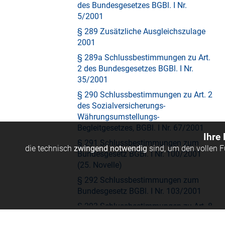
des Bundesgesetzes BGBl. I Nr.
5/2001
§ 289 Zusätzliche Ausgleichszulage
2001
§ 289a Schlussbestimmungen zu Art.
2 des Bundesgesetzes BGBl. I Nr.
35/2001
§ 290 Schlussbestimmungen zu Art. 2
des Sozialversicherungs-
Währungsumstellungs-
Begleitgesetzes, BGBl. I Nr. 67/2001
Ihre
§ 291 Schlussbestimmungen zum
die technisch
zwingend notwendig
sind, um den vollen 
Bundesgesetz BGBl. I Nr. 100/2001
(25. Novelle)
§ 292 Schlussbestimmungen zum
Bundesgesetz BGBl. I Nr. 103/2001
§ 293 Schlussbestimmungen zu Art. 8
des Bundesgesetzes BGBl. I Nr.