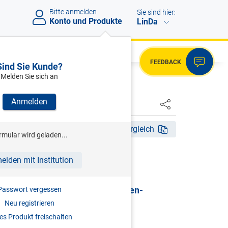
Bitte anmelden
Sie sind hier:
Konto und Produkte
LinDa
FEEDBACK
Sind Sie Kunde?
Melden Sie sich an
Anmelden
HSTER
Akt. Aufl. 2026
Fassungsvergleich
rmular wird geladen...
HRSG)
elden mit Institution
G | Gewerbliches
sicherungsgesetz & Selbständigen-
Passwort vergessen
sicherungsgesetz
Neu registrieren
s Produkt freischalten
mentar