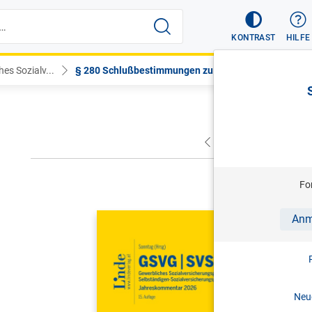
KONTRAST
HILFE
es Sozialv...
§ 280 Schlußbestimmungen zu Art....
VORHERIGER
NÄC
Fo
SONNTAG (
Anm
GSVG SVS
Sozialver
Sozialver
Neue
Jahreskom