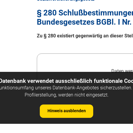
§ 280 Schlußbestimmungen 
Bundesgesetzes BGBl. I Nr
Zu § 280 existiert gegenwärtig an dieser St
Daten werd
 Datenbank verwendet ausschließlich funktionale Coo
Funktionsumfang unseres Datenbank-Angebotes sicherzustellen. 
Profilerstellung, werden nicht eingesetzt.
Hinweis ausblenden