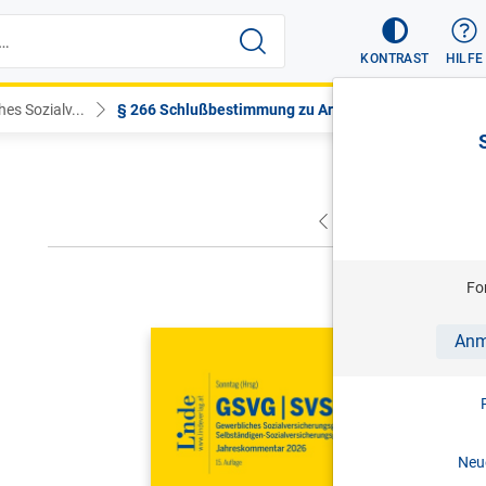
KONTRAST
HILFE
es Sozialv...
§ 266 Schlußbestimmung zu Art. 3...
VORHERIGER
NÄC
Fo
SONNTAG (
Anm
GSVG SVS
Sozialver
Sozialver
Neue
Jahreskom