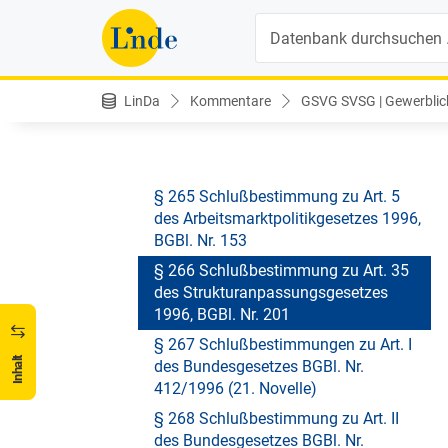
132/1995
Suche
§ 263 Schlußbestimmungen zu Art.
XXX des Strukturanpassungsgesetzes,
BGBl. Nr. 297/1995
LinDa
Kommentare
GSVG SVSG | Gewerblich
§ 264 Schlußbestimmung zu Art. IV
des Sozialrechts-Änderungsgesetzes
1995, BGBl. Nr. 832
§ 265 Schlußbestimmung zu Art. 5
des Arbeitsmarktpolitikgesetzes 1996,
BGBl. Nr. 153
§ 266 Schlußbestimmung zu Art. 35
des Strukturanpassungsgesetzes
1996, BGBl. Nr. 201
§ 267 Schlußbestimmungen zu Art. I
Inhalt
des Bundesgesetzes BGBl. Nr.
412/1996 (21. Novelle)
§ 268 Schlußbestimmung zu Art. II
des Bundesgesetzes BGBl. Nr.