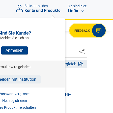
Bitte anmelden
Sie sind hier:
Konto und Produkte
LinDa
FEEDBACK
Sind Sie Kunde?
Melden Sie sich an
Anmelden
HSTER
Akt. Aufl. 2026
Fassungsvergleich
rmular wird geladen...
HRSG)
elden mit Institution
G | Gewerbliches
sicherungsgesetz & Selbständigen-
Passwort vergessen
sicherungsgesetz
Neu registrieren
s Produkt freischalten
mentar