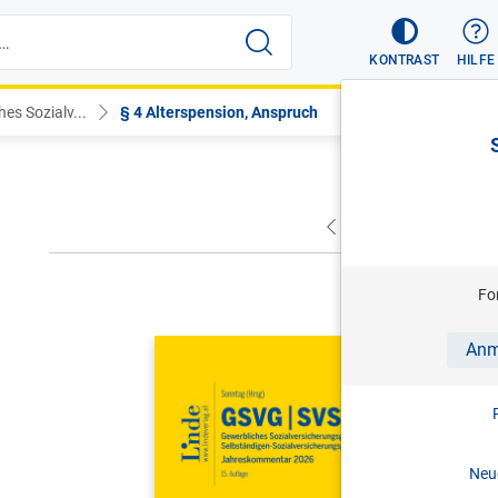
KONTRAST
HILFE
es Sozialv...
§ 4 Alterspension, Anspruch
VORHERIGER
NÄC
Fo
SONNTAG (
Anm
GSVG SVS
Sozialver
Sozialver
Neue
Jahreskom