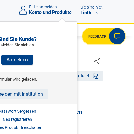
Bitte anmelden
Sie sind hier:
Konto und Produkte
LinDa
FEEDBACK
Sind Sie Kunde?
Melden Sie sich an
Anmelden
HSTER
Akt. Aufl. 2026
Fassungsvergleich
rmular wird geladen...
HRSG)
elden mit Institution
G | Gewerbliches
sicherungsgesetz & Selbständigen-
Passwort vergessen
sicherungsgesetz
Neu registrieren
s Produkt freischalten
mentar