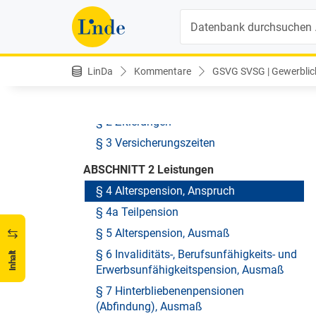
Bundesgesetzes BGBl. I Nr. 105/2025
Suche
Allgemeines Pensionsgesetz (APG)
Allgemeines Pensionsgesetz (APG)
LinDa
Kommentare
GSVG SVSG | Gewerblich
ABSCHNITT 1 Allgemeine Bestimmungen
§ 1 Geltungsbereich
§ 2 Zitierungen
§ 3 Versicherungszeiten
ABSCHNITT 2 Leistungen
§ 4 Alterspension, Anspruch
§ 4a Teilpension
§ 5 Alterspension, Ausmaß
§ 6 Invaliditäts-, Berufsunfähigkeits- und
Inhalt
Erwerbsunfähigkeitspension, Ausmaß
§ 7 Hinterbliebenenpensionen
(Abfindung), Ausmaß