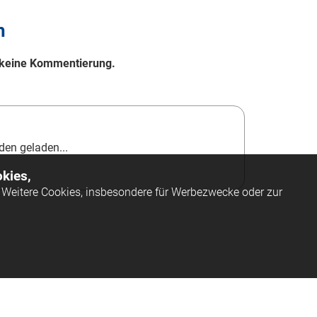
h
le keine Kommentierung.
en geladen...
kies,
Weitere Cookies, insbesondere für Werbezwecke oder zur