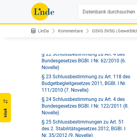
Suche
§ 20 Schlussbestimmungen zu Art. 4 des
Bundesgesetzes BGBl. I Nr. 31/2007 (4.
Novelle)
LinDa
Kommentare
GSVG SVSG | Gewerblich
§ 21 Schlussbestimmung zu Art. 4 des
Bundesgesetzes BGBl. I Nr. 83/2009 (5.
Novelle)
§ 22 Schlussbestimmung zu Art. 4 des
Bundesgesetzes BGBl. I Nr. 62/2010 (6.
Novelle)
§ 23 Schlussbestimmung zu Art. 118 des
Budgetbegleitgesetzes 2011, BGBl. I Nr.
111/2010 (7. Novelle)
§ 24 Schlussbestimmung zu Art. 4 des
Bundesgesetzes BGBl. I Nr. 122/2011 (8.
Inhalt
Novelle)
§ 25 Schlussbestimmungen zu Art. 51
des 2. Stabilitätsgesetzes 2012, BGBl. I
Nr. 35/2012 (9. Novelle)