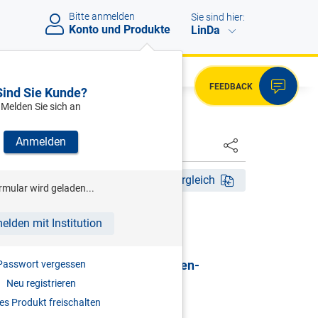
Bitte anmelden
Sie sind hier:
Konto und Produkte
LinDa
FEEDBACK
Sind Sie Kunde?
Melden Sie sich an
Anmelden
HSTER
Akt. Aufl. 2026
Fassungsvergleich
rmular wird geladen...
HRSG)
elden mit Institution
G | Gewerbliches
sicherungsgesetz & Selbständigen-
Passwort vergessen
sicherungsgesetz
Neu registrieren
s Produkt freischalten
mentar