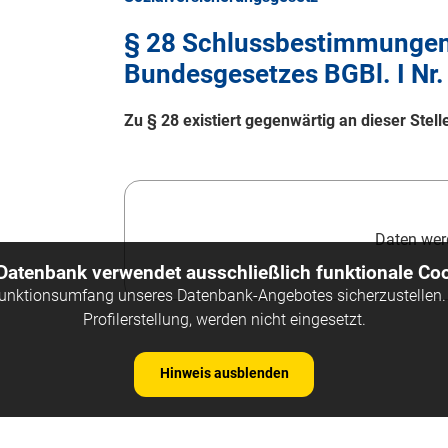
§ 28 Schlussbestimmungen 
Bundesgesetzes BGBl. I Nr.
Zu § 28 existiert gegenwärtig an dieser Ste
Daten werd
 Datenbank verwendet ausschließlich funktionale Coo
Funktionsumfang unseres Datenbank-Angebotes sicherzustellen. 
Profilerstellung, werden nicht eingesetzt.
Hinweis ausblenden