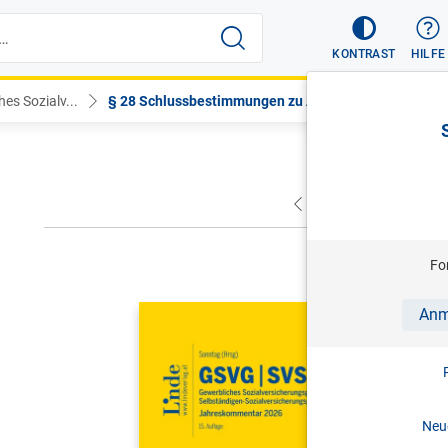
KONTRAST
HILFE
es Sozialv...
§ 28 Schlussbestimmungen zu Art....
VORHERIGER
NÄC
Fo
SONNTAG (
Anm
GSVG SVS
Sozialver
Sozialver
Neue
Jahreskom