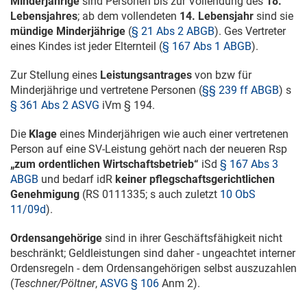
Minderjährige
sind Personen bis zur Vollendung des
18.
Lebensjahres
; ab dem vollendeten
14. Lebensjahr
sind sie
mündige Minderjährige
(
§ 21 Abs 2 ABGB
). Ges Vertreter
eines Kindes ist jeder Elternteil (
§ 167 Abs 1 ABGB
).
Zur Stellung eines
Leistungsantrages
von bzw für
Minderjährige und vertretene Personen (
§§ 239 ff ABGB
) s
§ 361 Abs 2 ASVG
iVm § 194.
Die
Klage
eines Minderjährigen wie auch einer vertretenen
Person auf eine SV-Leistung gehört nach der neueren Rsp
„zum ordentlichen Wirtschaftsbetrieb“
iSd
§ 167 Abs 3
ABGB
und bedarf idR
keiner pflegschaftsgerichtlichen
Genehmigung
(RS 0111335; s auch zuletzt
10 ObS
11/09d
).
Ordensangehörige
sind in ihrer Geschäftsfähigkeit nicht
beschränkt; Geldleistungen sind daher - ungeachtet interner
Ordensregeln - dem Ordensangehörigen selbst auszuzahlen
(
Teschner/Pöltner
,
ASVG § 106
Anm 2).