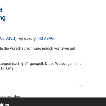
d
ng
203 BSVG
); vgl dazu
§ 443 ASVG
.
de die Vorschaurechnung jedoch von zwei auf
sungen nach § 31 geregelt. Diese Weisungen sind
hr SV“).
en geladen...
kies,