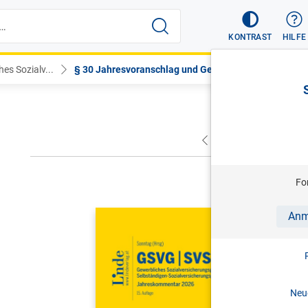
KONTRAST
HILFE
es Sozialv...
§ 30 Jahresvoranschlag und Gebar...
VORHERIGER
NÄC
Fo
SONNTAG (
Anm
GSVG SVS
Sozialver
Sozialver
Neue
Jahreskom