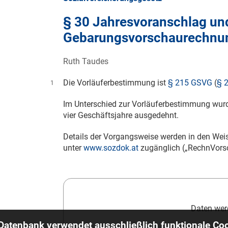
§ 30 Jahresvoranschlag un
Gebarungsvorschaurechnu
Ruth Taudes
Die Vorläuferbestimmung ist
§ 215 GSVG
(
§ 
1
Im Unterschied zur Vorläuferbestimmung wur
vier Geschäftsjahre ausgedehnt.
Details der Vorgangsweise werden in den Wei
unter
www.sozdok.at
zugänglich („RechnVorsc
Daten werd
 Datenbank verwendet ausschließlich funktionale Coo