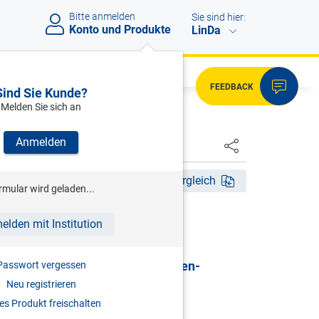
Bitte anmelden
Sie sind hier:
Konto und Produkte
LinDa
FEEDBACK
Sind Sie Kunde?
Melden Sie sich an
Anmelden
HSTER
Akt. Aufl. 2026
Fassungsvergleich
rmular wird geladen...
HRSG)
elden mit Institution
G | Gewerbliches
sicherungsgesetz & Selbständigen-
Passwort vergessen
sicherungsgesetz
Neu registrieren
s Produkt freischalten
mentar