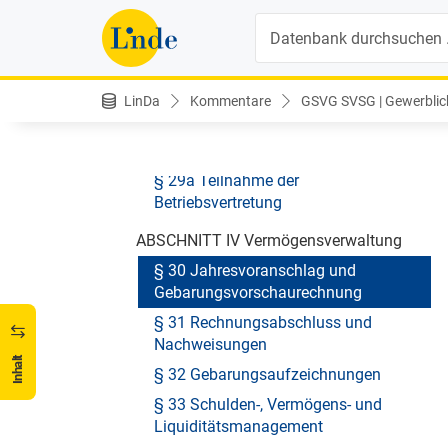
§ 26 Aufgaben des Verwaltungsrates
Suche
§ 27 Aufgaben der
Hauptversammlung
§ 28 Aufgaben der
LinDa
Kommentare
GSVG SVSG | Gewerblich
Landesstellenausschüsse
§ 29 Sitzungen
§ 29a Teilnahme der
Betriebsvertretung
ABSCHNITT IV Vermögensverwaltung
§ 30 Jahresvoranschlag und
Gebarungsvorschaurechnung
§ 31 Rechnungsabschluss und
Nachweisungen
Inhalt
§ 32 Gebarungsaufzeichnungen
§ 33 Schulden-, Vermögens- und
Liquiditätsmanagement