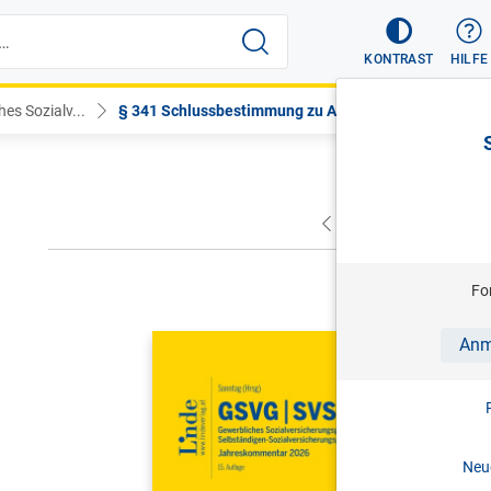
KONTRAST
HILFE
es Sozialv...
§ 341 Schlussbestimmung zu Art. ...
VORHERIGER
NÄC
Fo
SONNTAG (
Anm
GSVG SVS
Sozialver
Sozialver
Neue
Jahreskom