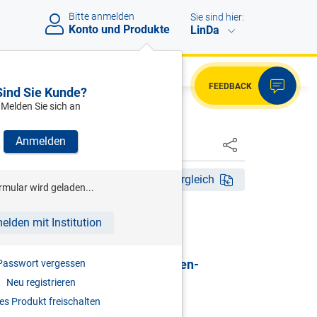
Bitte anmelden
Sie sind hier:
Konto und Produkte
LinDa
FEEDBACK
Sind Sie Kunde?
Melden Sie sich an
Anmelden
HSTER
Akt. Aufl. 2026
Fassungsvergleich
rmular wird geladen...
HRSG)
elden mit Institution
G | Gewerbliches
sicherungsgesetz & Selbständigen-
Passwort vergessen
sicherungsgesetz
Neu registrieren
s Produkt freischalten
mentar